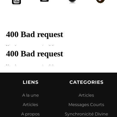
LIENS
CATEGORIES
A la une
Articles
Articles
Messages Courts
A propos
Synchronicité Divine