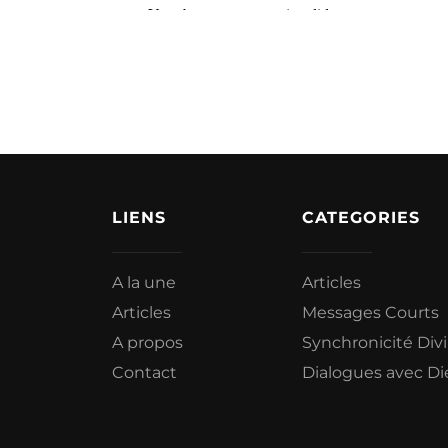
LIENS
CATEGORIES
A la une
Articles
Articles
Messages Courts
A propos
Synchronicité Div
Contact
Dialogues avec Di