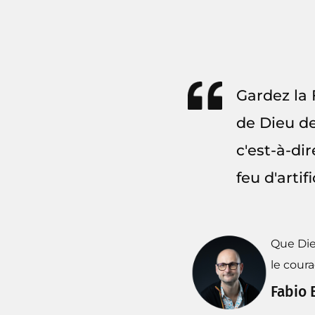
Gardez la 
de Dieu de
c'est-à-di
feu d'arti
Que Die
le cour
Fabio 