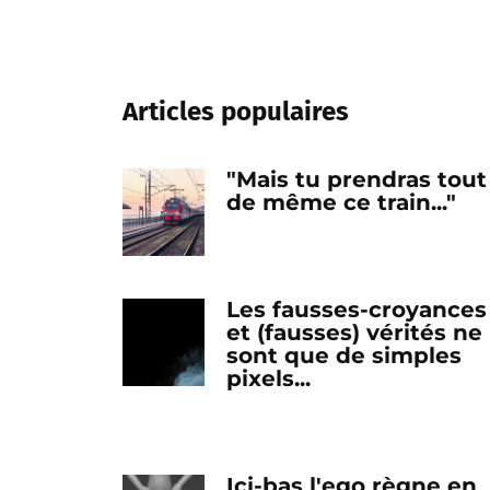
Articles populaires
"Mais tu prendras tout
de même ce train..."
Les fausses-croyances
et (fausses) vérités ne
sont que de simples
pixels...
Ici-bas l'ego règne en