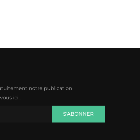
ratuitement notre publication
us ici...
S'ABONNER