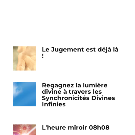
Le Jugement est déjà là
!
Regagnez la lumière
divine à travers les
Synchronicités Divines
Infinies
L'heure miroir 08h08