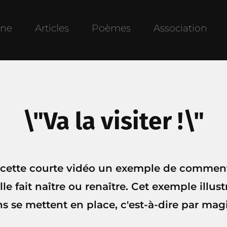
une
Articles
Poèmes
Association
\"Va la visiter !\"
 cette courte vidéo un exemple de comment
lle fait naître ou renaître. Cet exemple illu
s se mettent en place, c'est-à-dire par magie