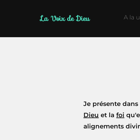
La Voix de Dieu
A la 
Je présente dans
Dieu
et la
foi
qu'e
alignements divin