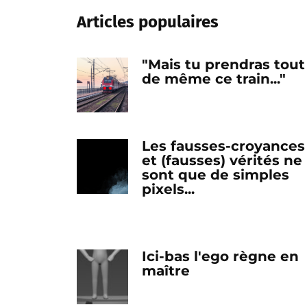
Articles populaires
"Mais tu prendras tout
de même ce train..."
Les fausses-croyances
et (fausses) vérités ne
sont que de simples
pixels...
Ici-bas l'ego règne en
maître