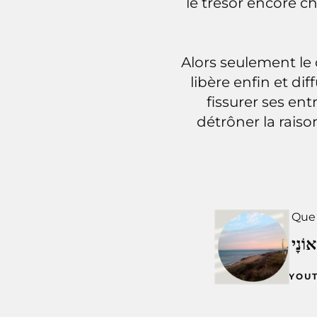
le trésor encore c
Alors seulement le c
libère enfin et diff
fissurer ses ent
détrôner la rais
Que 
YOU