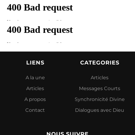
LIENS
CATEGORIES
A la une
Articles
Articles
Messages Courts
A propos
Synchronicité Divine
Contact
Dialogues avec Dieu
NOUS SUIVRE