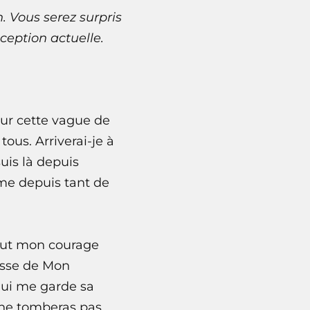
n
. Vous serez surpris
ception actuelle.
sur cette vague de
ous. Arriverai-je à
suis là depuis
ime depuis tant de
tout mon courage
esse de Mon
qui me garde sa
u ne tomberas pas