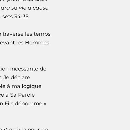
erdra sa vie à cause
rsets 34-35.
e traverse les temps.
el devant les Hommes
tion incessante de
. Je déclare
ble à ma logique
ce à Sa Parole
Son Fils dénomme «
ne Vie où la peur ne