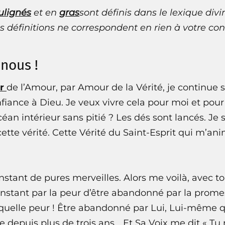
ulignés
et en
gras
sont définis dans le
lexique divi
s définitions ne correspondent en rien à votre con
 nous !
r
de l’Amour, par Amour de la Vérité, je continue 
fiance à Dieu. Je veux vivre cela pour moi et pour t
éan intérieur sans pitié ? Les dés sont lancés. Je 
cette vérité. Cette Vérité du Saint-Esprit qui m’an
instant de pures merveilles. Alors me voilà, avec 
nstant par la peur d’être abandonné par la prom
 quelle peur ! Être abandonné par Lui, Lui-même 
e depuis plus de trois ans… Et Sa Voix me dit « T