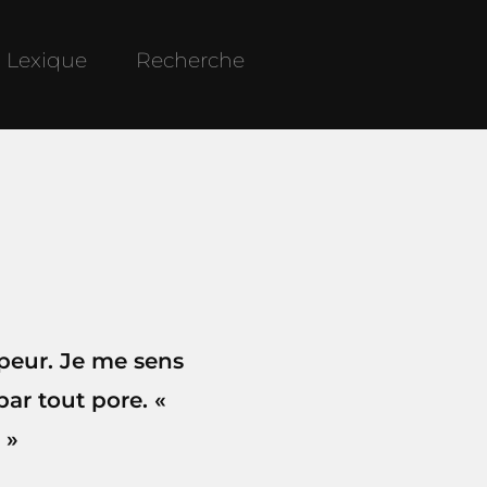
Lexique
Recherche
 peur. Je me sens
ar tout pore. «
 »