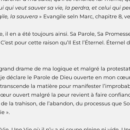
ui qui veut sauver sa vie, la perdra, et celui qui p
ile, la sauvera
» Evangile seln Marc, chapitre 8, ve
e, il en a été toujours ainsi. Sa Parole, Sa Promess
. C’est pour cette raison qu’Il Est l’Éternel. Étern
 grand drame de ma logique et malgré la protesta
e déclare le Parole de Dieu ouverte en mon cœur
i transcende la matière pour manifester l’improba
œur ouvert malgré la peur revient à faire confian
de la trahison, de l’abandon, du processus que 
ie ».
a Vie. Une Vie où il n’y a ni coupe pleine ni vide. U