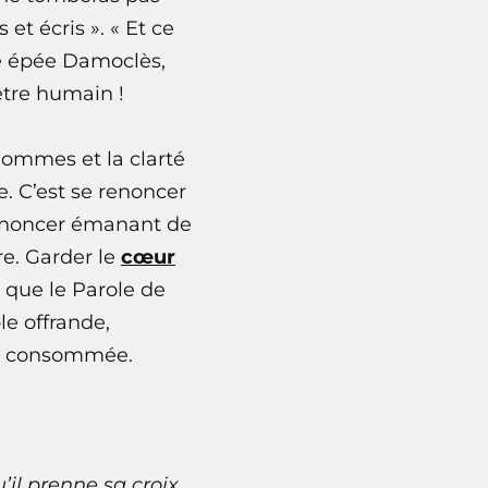
et écris ». « Et ce
ne épée Damoclès,
être humain !
ommes et la clarté
. C’est se renoncer
renoncer émanant de
e. Garder le
cœur
r que le Parole de
le offrande,
ent consommée.
’il prenne sa croix