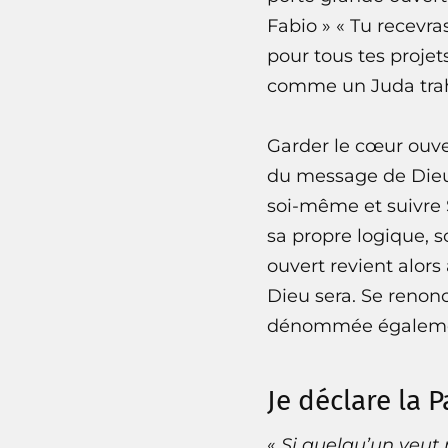
Fabio » « Tu recevras
pour tous tes proje
comme un Juda trahi
Garder le cœur ouve
du message de Dieu 
soi-même et suivre 
sa propre logique, 
ouvert revient alors
Dieu sera. Se renonc
dénommée égalem
Je déclare la 
«
Si quelqu’un veut 