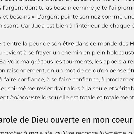
 l’argent dont tu as besoin comme je te l’ai promis 
ts et besoins ». L’argent pointe son nez comme u
ssant. Car Juda est bien à l’intérieur de chaque 
rt entre la peur de son
être
dans ce monde des H
revient à se frayer un chemin en plein holocauste
Sa Voix malgré tous les tourments, les appels à 
son raisonnement, en un mot de ce qu’on pense êtr
 à faire confiance, à se faire confiance, à proclame
er soi-même reviendrait alors à la seule et véritab
ent
holocauste
lorsqu’elle est totale et totalem
Parole de Dieu ouverte en mon coeur
marcher à ma suite, qu’il se renonce lui-même, qu