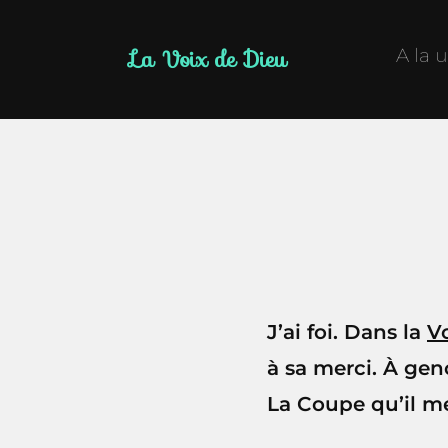
La Voix de Dieu
A la 
J’ai foi. Dans la
V
à sa merci. À gen
La Coupe qu’il m