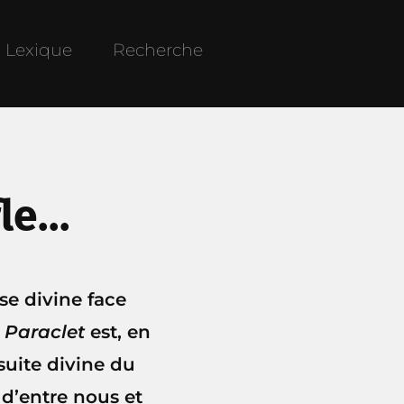
Lexique
Recherche
e...
se divine face
e
Paraclet
est, en
 suite divine du
 d’entre nous et