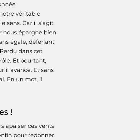
donnée
otre véritable
 sens. Car il s’agit
ur nous épargne bien
ns égale, déferlant
. Perdu dans cet
ôle. Et pourtant,
r il avance. Et sans
al. En un mot, il
es !
rs apaiser ces vents
 enfin pour redonner