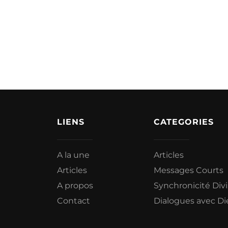
LIENS
CATEGORIES
A la une
Articles
Articles
Messages Courts
A propos
Synchronicité Div
Contact
Dialogues avec Di