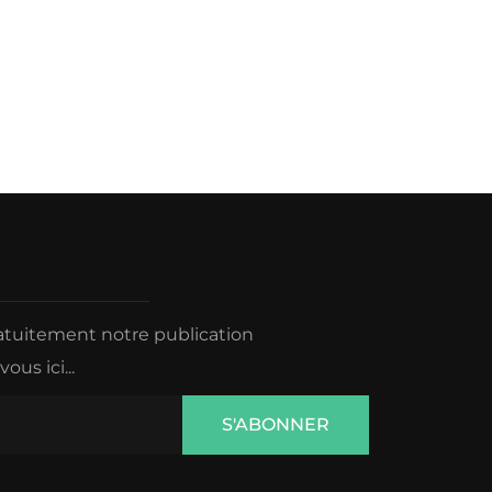
ratuitement notre publication
us ici...
S'ABONNER