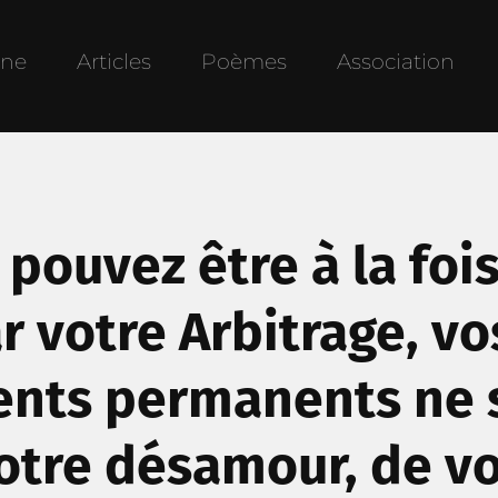
une
Articles
Poèmes
Association
pouvez être à la fois
r votre Arbitrage, vo
ents permanents ne s
otre désamour, de v