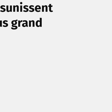
ésunissent
us grand