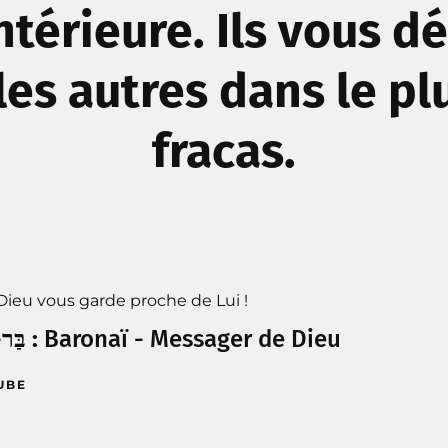
intérieure. Ils vous d
 les autres dans le pl
fracas.
ieu vous garde proche de Lui !
-
בַּר
אוֹנׇי :
Baronaï
- Messager de Dieu
UBE