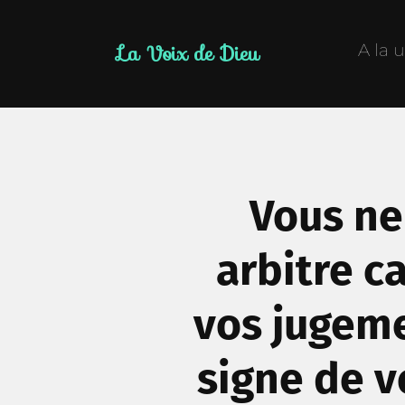
La Voix de Dieu
A la 
Vous ne 
arbitre ca
vos jugem
signe de v