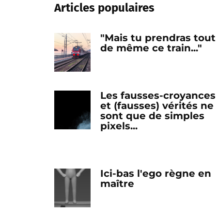
Articles populaires
"Mais tu prendras tout
de même ce train..."
Les fausses-croyances
et (fausses) vérités ne
sont que de simples
pixels...
Ici-bas l'ego règne en
maître