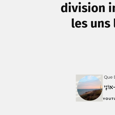
division 
les uns
Que D
YOUT