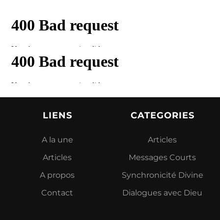
LIENS
CATEGORIES
A la une
Articles
Articles
Messages Courts
A propos
Synchronicité Divine
Contact
Dialogues avec Dieu