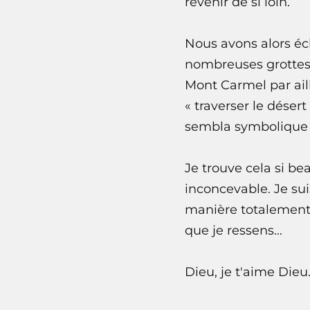
revenir de si loin.
Nous avons alors éch
nombreuses grottes 
Mont Carmel par aill
« traverser le déser
sembla symbolique p
Je trouve cela si be
inconcevable. Je su
manière totalement 
que je ressens...
Dieu, je t'aime Dieu