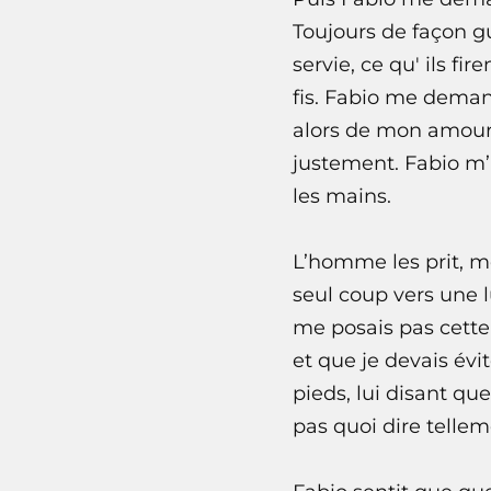
Toujours de façon gu
servie, ce qu' ils f
fis. Fabio me demand
alors de mon amour 
justement. Fabio m’i
les mains.
L’homme les prit, me
seul coup vers une l
me posais pas cette 
et que je devais évi
pieds, lui disant qu
pas quoi dire tellem