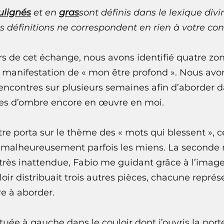
ulignés
et en
gras
sont définis dans le
lexique divi
s définitions ne correspondent en rien à votre con
ors de cet échange, nous avons identifié quatre zo
a manifestation de « mon être profond ». Nous avo
rencontres sur plusieurs semaines afin d’aborder 
es d’ombre encore en œuvre en moi.
re porta sur le thème des « mots qui blessent », c
malheureusement parfois les miens. La seconde r
très inattendue, Fabio me guidant grâce à l’ima
loir distribuait trois autres pièces, chacune représ
e à aborder.
située à gauche dans le couloir dont j’ouvris la por