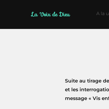
La Voix de Dieu
A la 
Suite au tirage de
et les interrogati
message « Vis enf