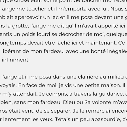
elque chose était sur le point de toucher mon épa
re ange me toucher et il m’emporta avec lui. Nous
mblait apercevoir un lac et il me posa devant une
ans la grotte, l’ange me dit qu’il m’avait apporté ic
sentis un poids lourd se décrocher de moi, quelqu
 longtemps devait être lâché ici et maintenant. C
 libérant de mon fardeau, avec une bonté inégalé
 infiniment.
c l’ange et il me posa dans une clairière au milieu
yais. En face de moi, je vis une petite maison. Il 
’y attendait. Je compris, à travers la guidance, q
s bien, sans mon fardeau. Dieu ou Sa volonté m’a
mps était venu de se séparer. Je le remerciai encor
r lentement les yeux. J’étais un peu abasourdie, c’é