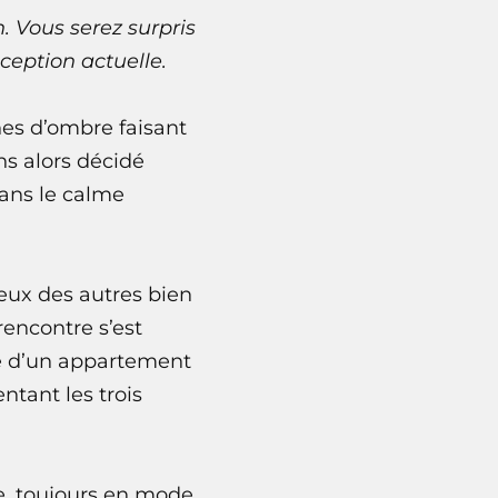
n
. Vous serez surpris
ception actuelle.
nes d’ombre faisant
ns alors décidé
dans le calme
eux des autres bien
encontre s’est
ge d’un appartement
entant les trois
te, toujours en mode