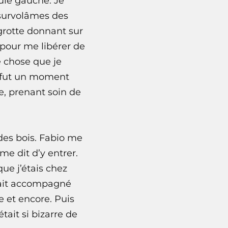
ule gauche. Je
 survolâmes des
 grotte donnant sur
i pour me libérer de
e chose que je
e fut un moment
e, prenant soin de
 des bois. Fabio me
me dit d’y entrer.
ue j’étais chez
vait accompagné
e et encore. Puis
tait si bizarre de