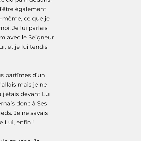
 d’être également
moi-même, ce que je
oi. Je lui parlais
em avec le Seigneur
, et je lui tendis
ous partîmes d’un
allais mais je ne
 j’étais devant Lui
ernais donc à Ses
ieds. Je ne savais
 Lui, enfin !