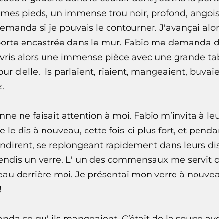
 à mes pieds, un immense trou noir, profond, angoiss
emanda si je pouvais le contourner. J'avançai alors
 porte encastrée dans le mur. Fabio me demanda de
uvris alors une immense pièce avec une grande tab
 d’elle. Ils parlaient, riaient, mangeaient, buvai
x.
nne ne faisait attention à moi. Fabio m’invita à leu
e le dis à nouveau, cette fois-ci plus fort, et pend
ondirent, se replongeant rapidement dans leurs di
 tendis un verre. L' un des commensaux me servit de
’eau derrière moi. Je présentai mon verre à nouveau 
!
da ce qu' ils mangeaient. C’était de la soupe av