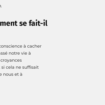
n
.
ment se fait-il
conscience à cacher
ssé notre vie à
e croyances
i cela ne suffisait
e nous et à