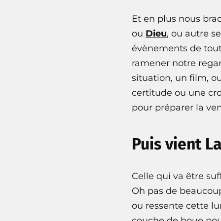
Et en plus nous bra
ou
Dieu
, ou autre s
évènements de toute
ramener notre regar
situation, un film, 
certitude ou une cr
pour préparer la ven
Puis vient La
Celle qui va être su
Oh pas de beaucoup,
ou ressente cette lu
couche de boue pour 