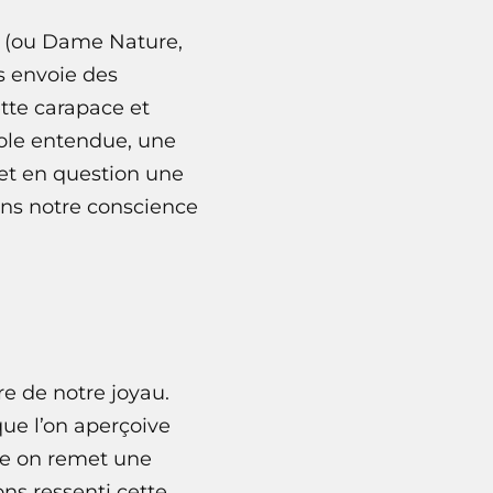
s (ou Dame Nature,
us envoie des
tte carapace et
role entendue, une
met en question une
ans notre conscience
re de notre joyau.
ue l’on aperçoive
ite on remet une
ons ressenti cette