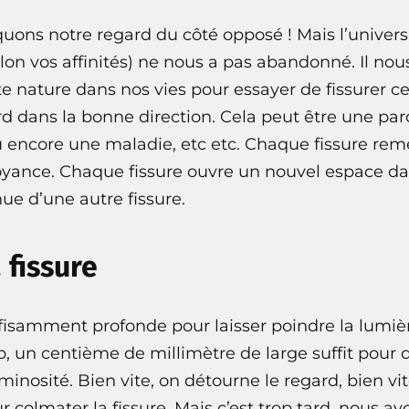
quons notre regard du côté opposé ! Mais l’univer
elon vos affinités) ne nous a pas abandonné. Il no
 nature dans nos vies pour essayer de fissurer ce
d dans la bonne direction. Cela peut être une pa
ou encore une maladie, etc etc. Chaque fissure re
oyance. Chaque fissure ouvre un nouvel espace d
ue d’une autre fissure.
 fissure
ffisamment profonde pour laisser poindre la lumiè
 un centième de millimètre de large suffit pour q
minosité. Bien vite, on détourne le regard, bien v
colmater la fissure. Mais c’est trop tard, nous av