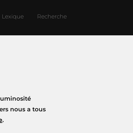
Lexique
Recherche
luminosité
vers nous a tous
e
.